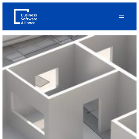
内
容
を
ス
キ
ッ
プ