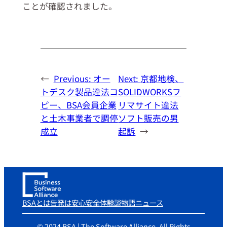
ことが確認されました。
←
Previous:
オー
Next:
京都地検、
トデスク製品違法コ
SOLIDWORKSフ
ピー、BSA会員企業
リマサイト違法
と土木事業者で調停
ソフト販売の男
成立
起訴
→
BSAとは
告発は安心安全
体験談
物語
ニュース
© 2024 BSA | The Software Alliance. All Rights