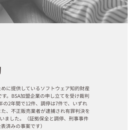
動
ために提供しているソフトウェア知的財産
す。BSA加盟企業の申し立てを受け裁判
3年の2年間で12件、調停は7件で、いずれ
また、不正販売業者が逮捕され有罪判決を
行いました。（証拠保全と調停、刑事事件
公表済みの事案です）