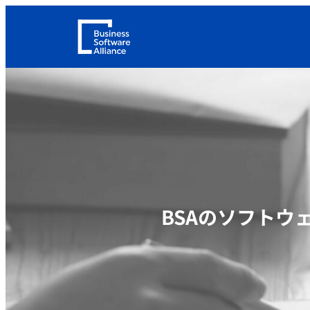
内
容
を
ス
キ
ッ
プ
BSAのソフトウ